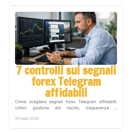
7 controlli sui segnali
forex Telegram
affidabili
Come scegliere segnali forex Telegram affidabili:
criteri, gestione del rischio, trasparenza e
automazione per operare con metodo e meno tempo
24 luglio 2026
ogni giorno.