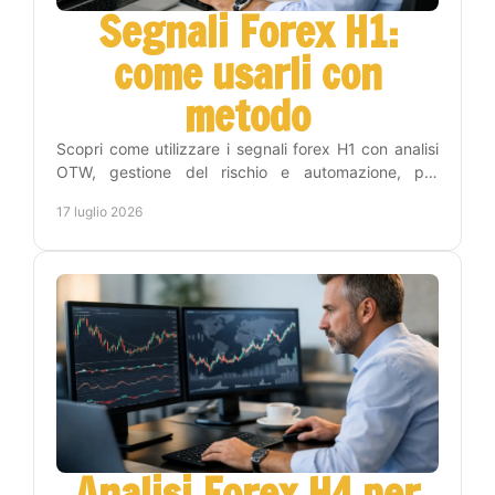
Segnali Forex H1:
come usarli con
metodo
Scopri come utilizzare i segnali forex H1 con analisi
OTW, gestione del rischio e automazione, per
operare con disciplina e meno tempo sui grafici
17 luglio 2026
online.
Analisi Forex H4 per