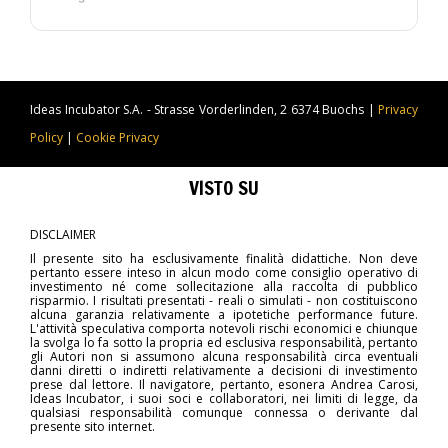
lavora.
Ideas Incubator S.A. - Strasse Vorderlinden, 2 6374 Buochs |
Privacy
Policy
|
Cookie Privacy
VISTO SU
DISCLAIMER
Il presente sito ha esclusivamente finalità didattiche. Non deve
pertanto essere inteso in alcun modo come consiglio operativo di
investimento né come sollecitazione alla raccolta di pubblico
risparmio. I risultati presentati - reali o simulati - non costituiscono
alcuna garanzia relativamente a ipotetiche performance future.
L'attività speculativa comporta notevoli rischi economici e chiunque
la svolga lo fa sotto la propria ed esclusiva responsabilità, pertanto
gli Autori non si assumono alcuna responsabilità circa eventuali
danni diretti o indiretti relativamente a decisioni di investimento
prese dal lettore. Il navigatore, pertanto, esonera Andrea Carosi,
Ideas Incubator, i suoi soci e collaboratori, nei limiti di legge, da
qualsiasi responsabilità comunque connessa o derivante dal
presente sito internet.