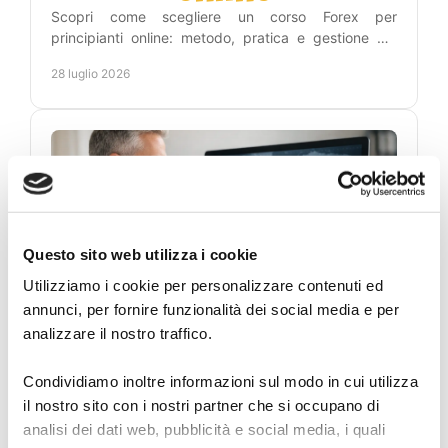
Scopri come scegliere un corso Forex per
principianti online: metodo, pratica e gestione del
rischio per leggere i grafici con maggiore lucidità
28 luglio 2026
ogni giorno.
Questo sito web utilizza i cookie
Utilizziamo i cookie per personalizzare contenuti ed
annunci, per fornire funzionalità dei social media e per
Academy del Dott.
analizzare il nostro traffico.
Carosi per studiare il
Condividiamo inoltre informazioni sul modo in cui utilizza
Forex
il nostro sito con i nostri partner che si occupano di
analisi dei dati web, pubblicità e social media, i quali
Scopri l’academy del dott. Carosi: segnali Forex,