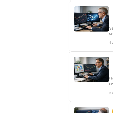
Se
un
4 
Un
un
3 