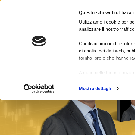
CONTATTI
LOGIN
Questo sito web utilizza i
Utilizziamo i cookie per pe
analizzare il nostro traffico
Condividiamo inoltre inform
Risultati segnali
Pacchetti Segnali Forex
di analisi dei dati web, pu
fornito loro o che hanno rac
Alcune delle tue informazio
di fuori dell'Unione Europe
Mostra dettagli