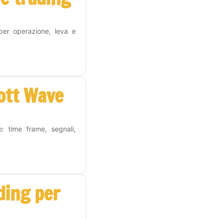
 per operazione, leva e
iott Wave
o: time frame, segnali,
ding per