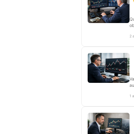
Qu
ob
2 
Va
au
1 