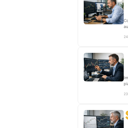
Co
au
24
Im
pi
23