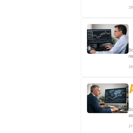
29
Sc
ri
28
Sc
st
27