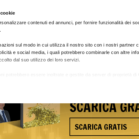
 cookie
rsonalizzare contenuti ed annunci, per fornire funzionalità dei so
.
azioni sul modo in cui utilizza il nostro sito con i nostri partner
Le Academy: guadagna e impara
Preiscrizione Academy 29
bblicità e social media, i quali potrebbero combinarle con altre in
colto dal suo utilizzo dei loro servizi.
Scopri i seg
ni potrebbero essere inoltrate e gestite da server di proprietà di 
Andrea Caro
a.
SCARICA GRA
SCARICA GRATIS