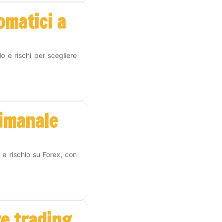
omatici a
o e rischi per scegliere
timanale
 e rischio su Forex, con
re trading