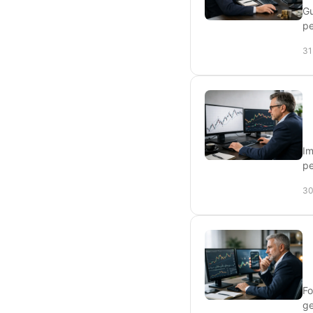
Gu
pe
31
Im
pe
30
Fo
ge