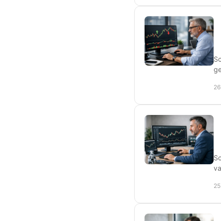
Sc
ge
26
Sc
va
25