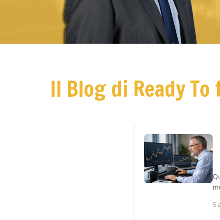
Il Blog di Ready To 
Qu
me
5 