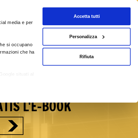
Accetta tutti
cial media e per
Personalizza
 che si occupano
/09/2026
Corsi Forex Online
Blog
formazioni che ha
Rifiuta
reti del Forex con
Google situati al
si.
TIS L'E-BOOK