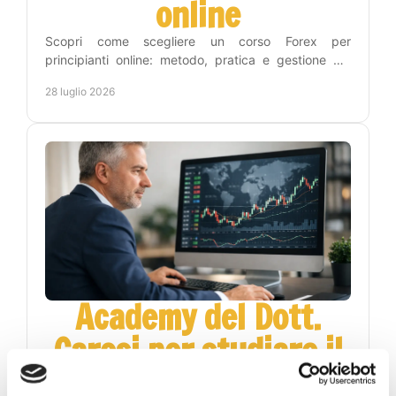
online
Scopri come scegliere un corso Forex per
principianti online: metodo, pratica e gestione del
rischio per leggere i grafici con maggiore lucidità
28 luglio 2026
ogni giorno.
Academy del Dott.
Carosi per studiare il
Forex