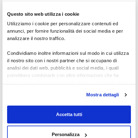
Scopri l’academy del dott. Carosi: segnali Forex,
metodo OTW, indicatori e automazione per studiare
Questo sito web utilizza i cookie
e operare con una routine chiara per fare pratica.
27 luglio 2026
Utilizziamo i cookie per personalizzare contenuti ed
annunci, per fornire funzionalità dei social media e per
analizzare il nostro traffico.
Condividiamo inoltre informazioni sul modo in cui utilizza
il nostro sito con i nostri partner che si occupano di
analisi dei dati web, pubblicità e social media, i quali
potrebbero combinarle con altre informazioni che ha
fornito loro o che hanno raccolto dal suo utilizzo dei loro
servizi.
Mostra dettagli
Indicatore Forex:
Alcune delle tue informazioni potrebbero essere inoltrate
segnali acquisto e
e gestite da server di proprietà di Google situati al di fuori
Accetta tutti
vendita
dell'Unione Europea.
Scopri come usare un indicatore Forex per segnali di
Personalizza