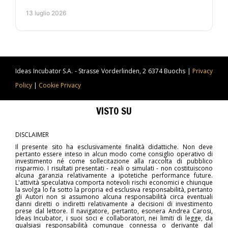
controllato, automazione e metodo operativo. Per chi
13 luglio 2026
lavora.
Ideas Incubator S.A. - Strasse Vorderlinden, 2 6374 Buochs |
Privacy
Policy
|
Cookie Privacy
VISTO SU
DISCLAIMER
Il presente sito ha esclusivamente finalità didattiche. Non deve
pertanto essere inteso in alcun modo come consiglio operativo di
investimento né come sollecitazione alla raccolta di pubblico
risparmio. I risultati presentati - reali o simulati - non costituiscono
alcuna garanzia relativamente a ipotetiche performance future.
L'attività speculativa comporta notevoli rischi economici e chiunque
la svolga lo fa sotto la propria ed esclusiva responsabilità, pertanto
gli Autori non si assumono alcuna responsabilità circa eventuali
danni diretti o indiretti relativamente a decisioni di investimento
prese dal lettore. Il navigatore, pertanto, esonera Andrea Carosi,
Ideas Incubator, i suoi soci e collaboratori, nei limiti di legge, da
qualsiasi responsabilità comunque connessa o derivante dal