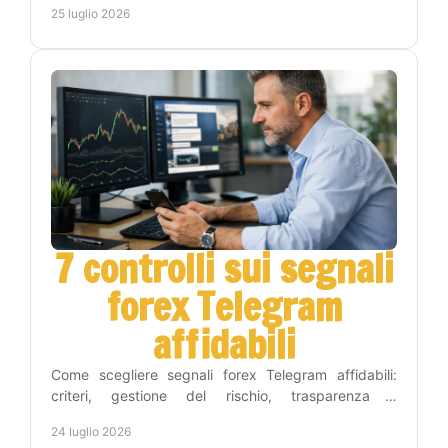
25 luglio 2026
7 controlli sui segnali
forex Telegram
affidabili
Come scegliere segnali forex Telegram affidabili:
criteri, gestione del rischio, trasparenza e
automazione per operare con metodo e meno tempo
24 luglio 2026
ogni giorno.