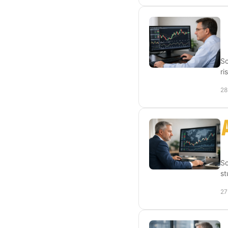
Sc
ri
28
Sc
st
27