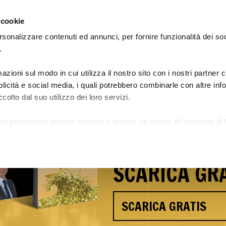
 cookie
rsonalizzare contenuti ed annunci, per fornire funzionalità dei so
.
azioni sul modo in cui utilizza il nostro sito con i nostri partner
Le Academy: guadagna e impara
Preiscrizione Academy 29
bblicità e social media, i quali potrebbero combinarle con altre in
colto dal suo utilizzo dei loro servizi.
Scopri i seg
ni potrebbero essere inoltrate e gestite da server di proprietà di 
Andrea Caro
a.
SCARICA GRA
SCARICA GRATIS