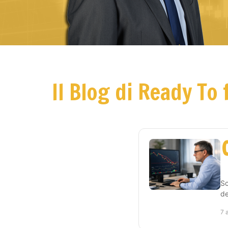
Il Blog di Ready To 
Sc
de
7 