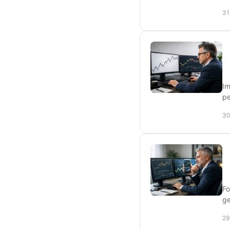
31
Im
pe
30
Fo
ge
29