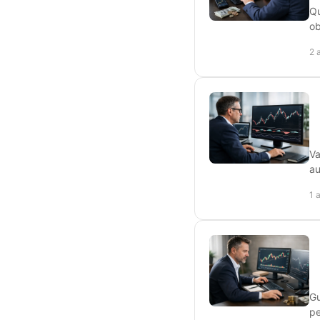
Qu
ob
2 
Va
au
1 
Gu
pe