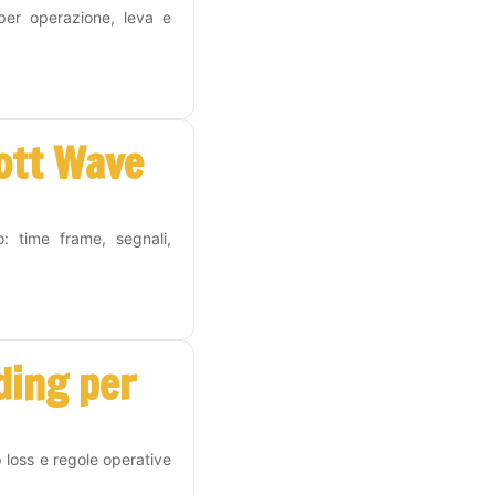
 per operazione, leva e
iott Wave
o: time frame, segnali,
ding per
p loss e regole operative