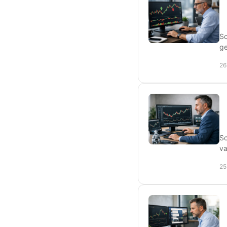
Sc
ge
26
Sc
va
25