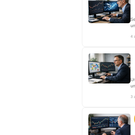
Se
un
4 
Un
un
3 