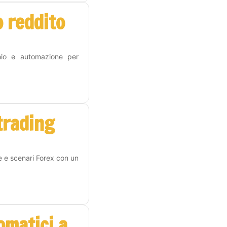
 reddito
hio e automazione per
 trading
e e scenari Forex con un
omatici a