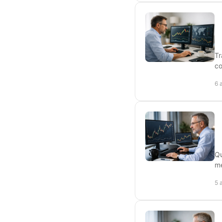
T
co
6 
Qu
me
5 