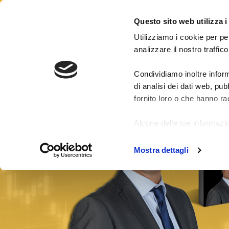
CONTATTI
LOGIN
Questo sito web utilizza i
Utilizziamo i cookie per pe
analizzare il nostro traffico
Condividiamo inoltre inform
Risultati segnali
Pacchetti Segnali Forex
di analisi dei dati web, pu
fornito loro o che hanno rac
Alcune delle tue informazio
di fuori dell'Unione Europe
Mostra dettagli