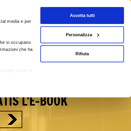
Accetta tutti
cial media e per
Personalizza
 che si occupano
/09/2026
Corsi Forex Online
Blog
formazioni che ha
Rifiuta
reti del Forex con
Google situati al
si.
TIS L'E-BOOK