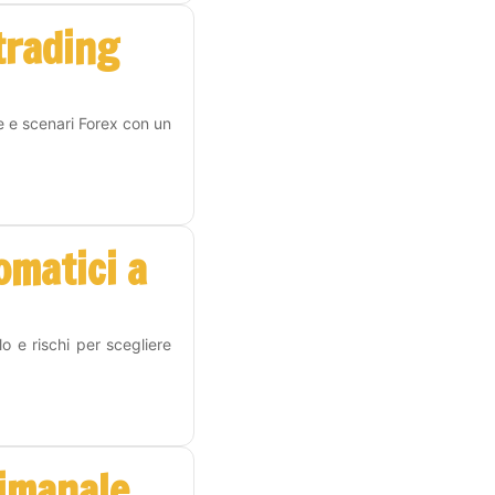
 trading
e e scenari Forex con un
omatici a
o e rischi per scegliere
timanale