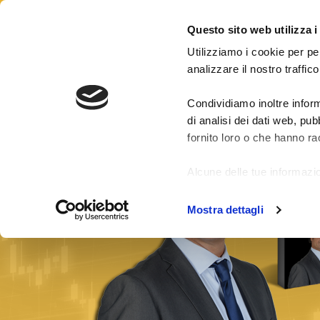
CONTATTI
LOGIN
Questo sito web utilizza i
Utilizziamo i cookie per pe
analizzare il nostro traffico
Condividiamo inoltre inform
Risultati segnali
Pacchetti Segnali Forex
di analisi dei dati web, pu
fornito loro o che hanno rac
Alcune delle tue informazio
di fuori dell'Unione Europe
Mostra dettagli