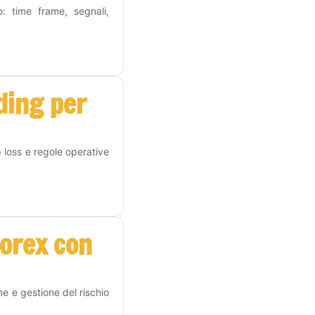
o: time frame, segnali,
ding per
p loss e regole operative
Forex con
me e gestione del rischio