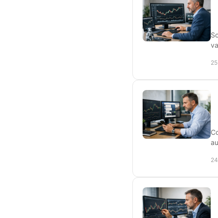
Sc
va
25
Co
au
24