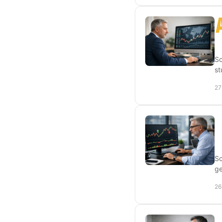
Sc
st
27
Sc
ge
26