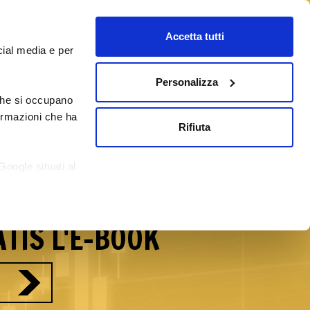
Accetta tutti
cial media e per
Personalizza
 che si occupano
/09/2026
Corsi Forex Online
Blog
formazioni che ha
Rifiuta
reti del Forex con
Google situati al
si.
TIS L'E-BOOK