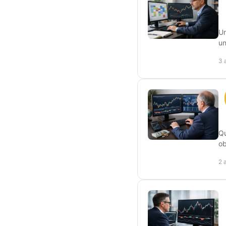
Un
un
3 
Qu
ob
2 