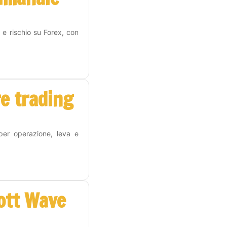
 e rischio su Forex, con
re trading
 per operazione, leva e
iott Wave