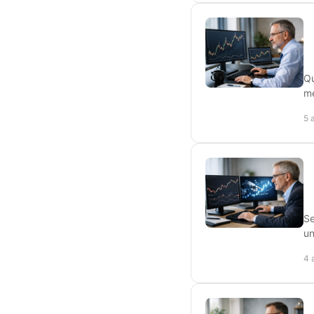
Qu
me
5 
Se
un
4 