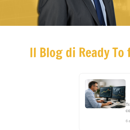
Il Blog di Ready To 
T
co
6 