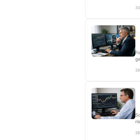
30
Fo
ge
29
Sc
ri
28