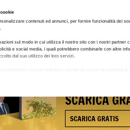
 cookie
rsonalizzare contenuti ed annunci, per fornire funzionalità dei so
.
azioni sul modo in cui utilizza il nostro sito con i nostri partner
Le Academy: guadagna e impara
Preiscrizione Academy 29
bblicità e social media, i quali potrebbero combinarle con altre in
colto dal suo utilizzo dei loro servizi.
Scopri i seg
ni potrebbero essere inoltrate e gestite da server di proprietà di 
Andrea Caro
a.
SCARICA GRA
SCARICA GRATIS