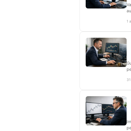
Va
au
1 
Gu
pe
31
Im
pe