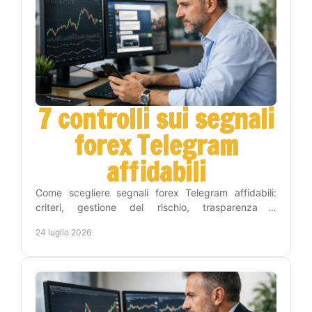
7 controlli sui segnali
forex Telegram
affidabili
Come scegliere segnali forex Telegram affidabili:
criteri, gestione del rischio, trasparenza e
automazione per operare con metodo e meno tempo
24 luglio 2026
ogni giorno.