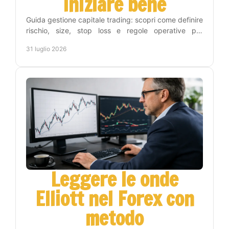
iniziare bene
Guida gestione capitale trading: scopri come definire
rischio, size, stop loss e regole operative per
proteggere il conto e operare con metodo e
31 luglio 2026
disciplina.
Leggere le onde
Elliott nel Forex con
metodo