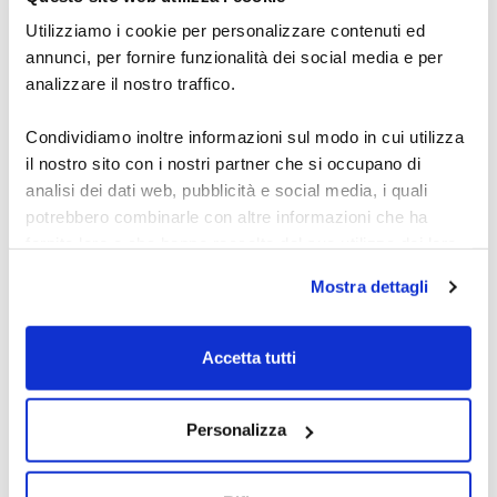
28 luglio 2026
ogni giorno.
Utilizziamo i cookie per personalizzare contenuti ed
annunci, per fornire funzionalità dei social media e per
analizzare il nostro traffico.
Condividiamo inoltre informazioni sul modo in cui utilizza
il nostro sito con i nostri partner che si occupano di
analisi dei dati web, pubblicità e social media, i quali
potrebbero combinarle con altre informazioni che ha
fornito loro o che hanno raccolto dal suo utilizzo dei loro
Academy del Dott.
servizi.
Mostra dettagli
Carosi per studiare il
Alcune delle tue informazioni potrebbero essere inoltrate
e gestite da server di proprietà di Google situati al di fuori
Forex
Accetta tutti
dell'Unione Europea.
Scopri l’academy del dott. Carosi: segnali Forex,
Personalizza
metodo OTW, indicatori e automazione per studiare
e operare con una routine chiara per fare pratica.
27 luglio 2026