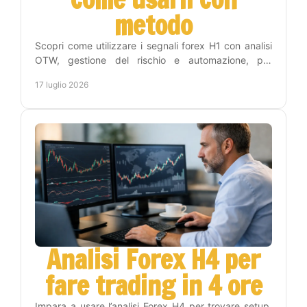
metodo
Scopri come utilizzare i segnali forex H1 con analisi
OTW, gestione del rischio e automazione, per
operare con disciplina e meno tempo sui grafici
17 luglio 2026
online.
Analisi Forex H4 per
fare trading in 4 ore
Impara a usare l’analisi Forex H4 per trovare setup,