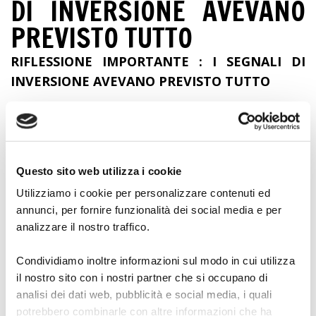
DI INVERSIONE AVEVANO
PREVISTO TUTTO
RIFLESSIONE IMPORTANTE : I SEGNALI DI
INVERSIONE AVEVANO PREVISTO TUTTO
La scorsa settimana siamo entrati a mercato su
segnali di inversione buy su tassi con USD a
Questo sito web utilizza i cookie
numeratore e sell SU TASSI con USD a
denominatore
Utilizziamo i cookie per personalizzare contenuti ed
annunci, per fornire funzionalità dei social media e per
State ascoltando i telegiornali che stanno
analizzare il nostro traffico.
parlando di USD FORTE.
Condividiamo inoltre informazioni sul modo in cui utilizza
Ma i nostri segnali di inversione avevano
il nostro sito con i nostri partner che si occupano di
previsto tutto.
analisi dei dati web, pubblicità e social media, i quali
potrebbero combinarle con altre informazioni che ha
Ricordo che la mia non è una strategia, ma una