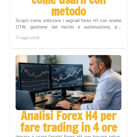
metodo
Scopri come utilizzare i segnali forex H1 con analisi
OTW, gestione del rischio e automazione, per
operare con disciplina e meno tempo sui grafici
17 luglio 2026
online.
Analisi Forex H4 per
fare trading in 4 ore
Impara a usare l’analisi Forex H4 per trovare setup,