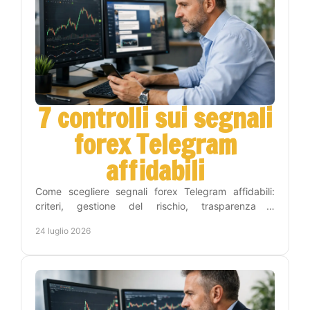
7 controlli sui segnali
forex Telegram
affidabili
Come scegliere segnali forex Telegram affidabili:
criteri, gestione del rischio, trasparenza e
automazione per operare con metodo e meno tempo
24 luglio 2026
ogni giorno.