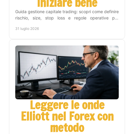
iniziare bene
Guida gestione capitale trading: scopri come definire
rischio, size, stop loss e regole operative per
proteggere il conto e operare con metodo e
31 luglio 2026
disciplina.
Leggere le onde
Elliott nel Forex con
metodo