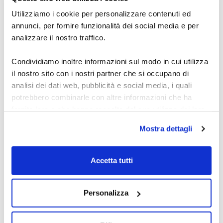
28 luglio 2026
ogni giorno.
Utilizziamo i cookie per personalizzare contenuti ed
annunci, per fornire funzionalità dei social media e per
analizzare il nostro traffico.
Condividiamo inoltre informazioni sul modo in cui utilizza
il nostro sito con i nostri partner che si occupano di
analisi dei dati web, pubblicità e social media, i quali
potrebbero combinarle con altre informazioni che ha
fornito loro o che hanno raccolto dal suo utilizzo dei loro
Academy del Dott.
servizi.
Mostra dettagli
Carosi per studiare il
Alcune delle tue informazioni potrebbero essere inoltrate
e gestite da server di proprietà di Google situati al di fuori
Forex
Accetta tutti
dell'Unione Europea.
Scopri l’academy del dott. Carosi: segnali Forex,
Personalizza
metodo OTW, indicatori e automazione per studiare
e operare con una routine chiara per fare pratica.
27 luglio 2026